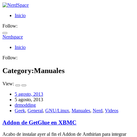
Inicio
Follow:
Nerdspace
NerdSpace
Inicio
Follow:
Category:
Manuales
View:
5 agosto, 2013
5 agosto, 2013
drmodding
Geek
,
General
,
GNU/Linux
,
Manuales
,
Nerd
,
Videos
Addon de GetGlue en XBMC
Acabo de instalar ayer al fin el Addon de Anthirian para integrar