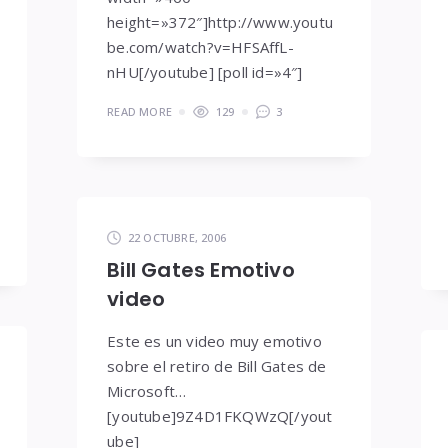
height=»372″]http://www.youtu
be.com/watch?v=HFSAffL-
nHU[/youtube] [poll id=»4″]
READ MORE
129
3
22 OCTUBRE, 2006
Bill Gates Emotivo
video
Este es un video muy emotivo
sobre el retiro de Bill Gates de
Microsoft…
[youtube]9Z4D1FKQWzQ[/yout
ube]