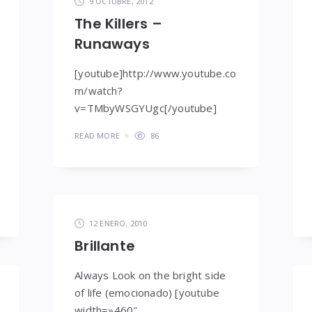
9 OCTUBRE, 2012
The Killers –
Runaways
[youtube]http://www.youtube.co
m/watch?
v=TMbyWSGYUgc[/youtube]
READ MORE
86
12 ENERO, 2010
Brillante
Always Look on the bright side
of life (emocionado) [youtube
width=»460″