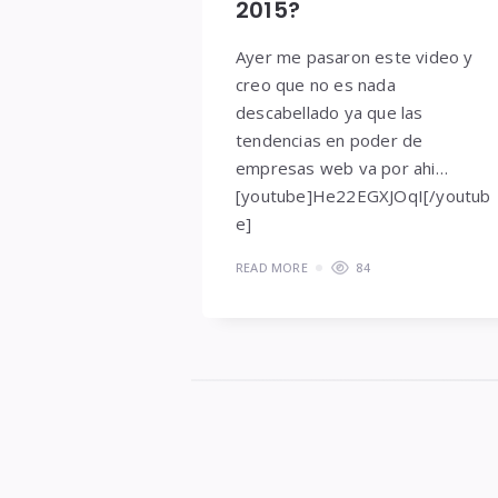
2015?
Ayer me pasaron este video y
creo que no es nada
descabellado ya que las
tendencias en poder de
empresas web va por ahi…
[youtube]He22EGXJOqI[/youtub
e]
READ MORE
84