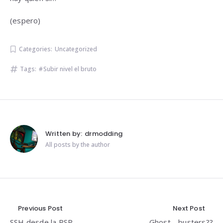
(espero)
Categories:
Uncategorized
Tags:
Subir nivel el bruto
Written by:
drmodding
All posts by the author
Navegación
Previous Post
Next Post
SSH desde la PSP
Ghost… busters??