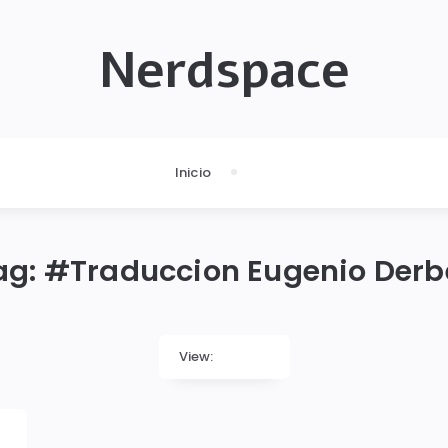
Nerdspace
Inicio
ag: #
Traduccion Eugenio Derb
View: