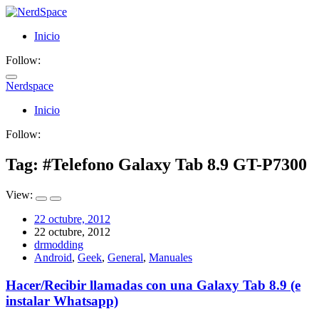
Inicio
Follow:
Nerdspace
NerdSpace
Inicio
Follow:
Tag: #
Telefono Galaxy Tab 8.9 GT-P7300
View:
22 octubre, 2012
22 octubre, 2012
drmodding
Android
,
Geek
,
General
,
Manuales
Hacer/Recibir llamadas con una Galaxy Tab 8.9 (e
instalar Whatsapp)