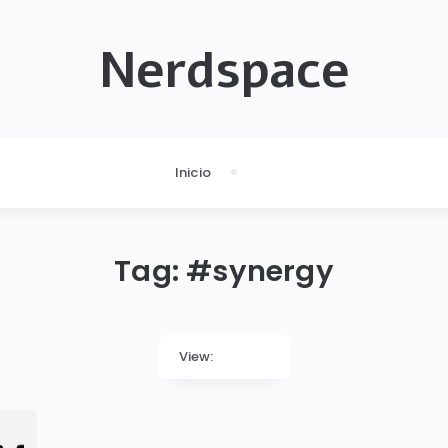
Nerdspace
Inicio
Tag: #
synergy
View: