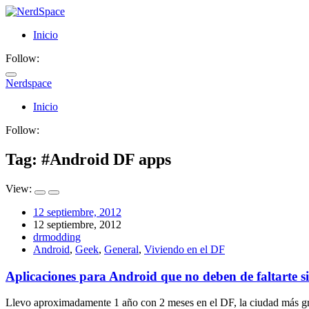
Inicio
Follow:
Nerdspace
NerdSpace
Inicio
Follow:
Tag: #
Android DF apps
View:
12 septiembre, 2012
12 septiembre, 2012
drmodding
Android
,
Geek
,
General
,
Viviendo en el DF
Aplicaciones para Android que no deben de faltarte si 
Llevo aproximadamente 1 año con 2 meses en el DF, la ciudad más gra