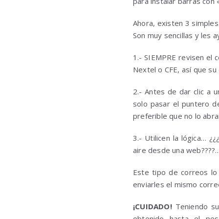
para instalar barras con «
Ahora, existen 3 simples
Son muy sencillas y les a
1.- SIEMPRE revisen el 
Nextel o CFE, así que su
2.- Antes de dar clic a 
solo pasar el puntero d
preferible que no lo abra
3.- Utilicen la lógica… 
aire desde una web????…
Este tipo de correos lo
enviarles el mismo corre
¡CUIDADO!
Teniendo sus
obtenido hasta el pe