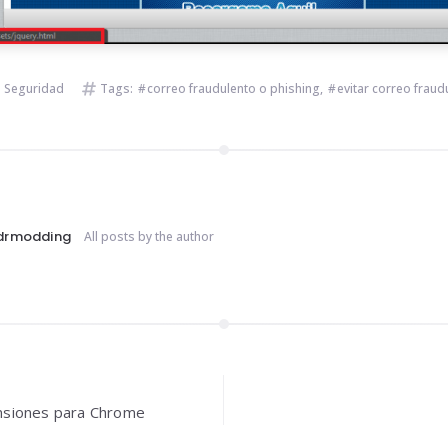
,
Seguridad
Tags:
correo fraudulento o phishing
,
evitar correo fraud
drmodding
All posts by the author
n
nsiones para Chrome