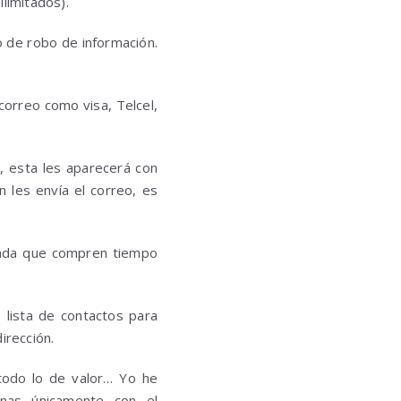
ilimitados).
o de robo de información.
 correo como visa, Telcel,
n, esta les aparecerá con
 les envía el correo, es
o cada que compren tiempo
 lista de contactos para
irección.
todo lo de valor… Yo he
nas únicamente con el