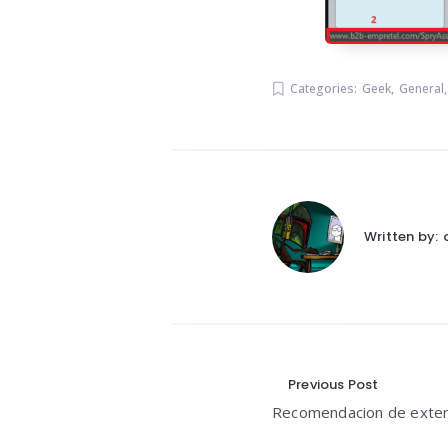
Categories:
Geek
,
General
Written by:
Navegació
Previous Post
Recomendacion de exte
de