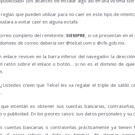
publicidad» (los alcances de instalar algo así en una victima son 
 reglas que pueden utilizar para no caer en este tipo de intent
yudara a evitar caer en alguna estafa.
correo completo del remitente.
SIEMPRE
, si se presentan en el
 dominio de correo debería ser @telcel.com o @cfe.gob.mx.
un enlace revisen en la barra inferior del navegador la direcció
el ratón sobre el enlace o botón… si no es el dominio de quien
n.
¿¿¿¿Ustedes creen que Telcel les va regalar el triple de sald
.
 que intentan es obtener sus cuentas bancarias, contraseñas,
o o publicidad. En los peores casos: sus datos personales y su d
 cuentas bancarias o contraseñas prácticamente ya tienen 
so al nacer (obvio el dato es broma), de algunas perso