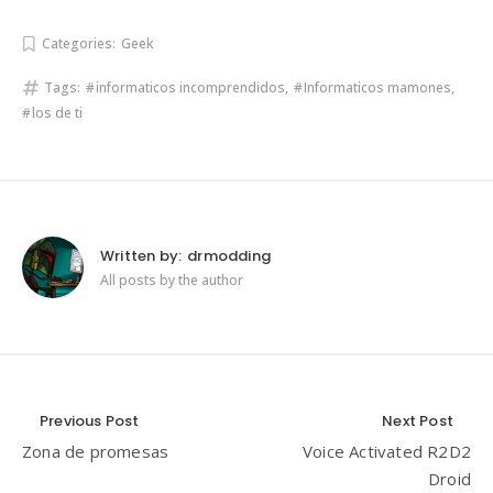
Categories:
Geek
Tags:
informaticos incomprendidos
,
Informaticos mamones
,
los de ti
Written by:
drmodding
All posts by the author
Navegación
Previous Post
Next Post
Zona de promesas
Voice Activated R2D2
de
Droid