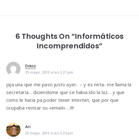
entradas
6 Thoughts On “Informáticos
Incomprendidos”
Ddaz
25 mayo, 2010 a las 5:21 pm
jaja una que me paso justo ayer.. – y es neta- me llama la
secretaria… diciendome que se habia ido la luz… y que
como le hacia pa poder tener internet, que por que
ocupaba revisar su «email»….!!!!
Ari
25 mayo, 2010 a las 5:23 pm