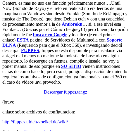
Center), es mas no uso esa función prácticamente nunca….Until
Now (Sonido de Rayo) y el reto en realidad no era leerlos de una
maquina con Windows sino desde Frankie (Sonido de Relámpago y
musica de The Doors), que tiene Debian etch y con una capacidad
de procesamiento menor a la de
Antioroku
… si, a ese nivel esta
Frankie… (Gracias por el Cómic che guey!!!) pero bueno, la opción
rápidamente fue
buscar en Google
y localice (je en el primer
enlace)
ESTA
pagina de Servidores de Multimedia con
Soporte
DLNA
(Requerido para que el Xbox 360), e investigando decidí
descargar
FUPPES
, fuppes no esta disponible para instalarse via
apt-get o al menos no me tome la molestia de buscarlo en algún
repositorio, lo descargue en fuentes, compile e instale, no voy a
poner manual de eso porque en
SU SITIO
vienen instrucciones
claras de como hacerlo, pero eso si, pongo a disposición de quien lo
requiera los archivos de configuración ya funcionales para el 360 en
el caso de vídeos .avi provecho.
Descargar fuppes.tar.gz
(bravo
enlace sobre archivos de configuracion:
http://fuppes.ulrich-voelkel.de/wiki/