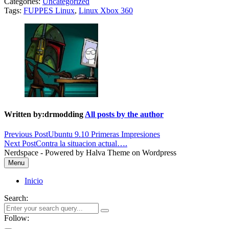
Categories:
Uncategorized
Tags:
FUPPES Linux
,
Linux Xbox 360
Written by:
drmodding
All posts by the author
Navegación
Previous Post
Ubuntu 9.10 Primeras Impresiones
Next Post
Contra la situacion actual….
de
Nerdspace - Powered by Halva Theme on Wordpress
entradas
Menu
Inicio
Search:
Follow: