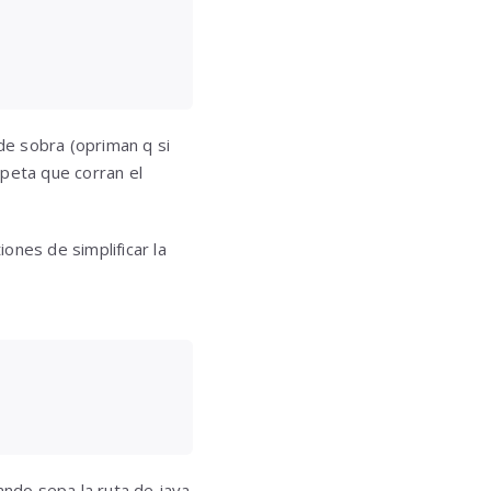
de sobra (opriman q si
rpeta que corran el
ones de simplificar la
ando sepa la ruta de java