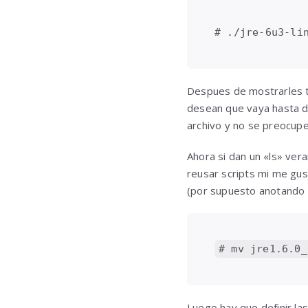
# ./jre-6u3-li
Despues de mostrarles t
desean que vaya hasta do
archivo y no se preocup
Ahora si dan un «ls» ver
reusar scripts mi me gus
(por supuesto anotando l
# mv jre1.6.0_
Luego hay que definir la