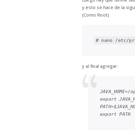
y esto se hace de la sig
(Como Root)
# nano /etc/pr
y al final agregar:
JAVA_HOME=/op
export JAVA_H
PATH=$JAVA_HO
export PATH