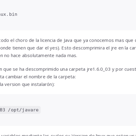
nux.bin
odo el choro de la licencia de Java que ya conocemos mas que 
nde tienen que dar el yes). Esto descomprimira el jre en la ca
en no hace absolutamente nada mas.
an que se ha descomprimido una carpeta jre1.6.0_03 y por cuesti
ta cambiar el nombre de la carpeta:
a version que instalarón):
03 /opt/javare
s variables mediante las cuales su Version de linux que esten us