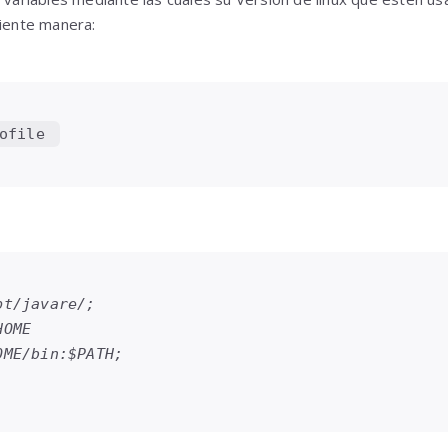
uiente manera:
ofile 
t/javare/;

OME

ME/bin:$PATH;
