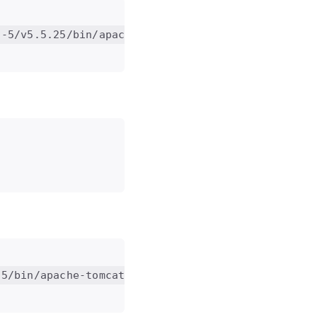
t-5/v5.5.25/bin/apache-tomcat-5.5.25.tar.gz
25/bin/apache-tomcat-5.5.25-admin.tar.gz