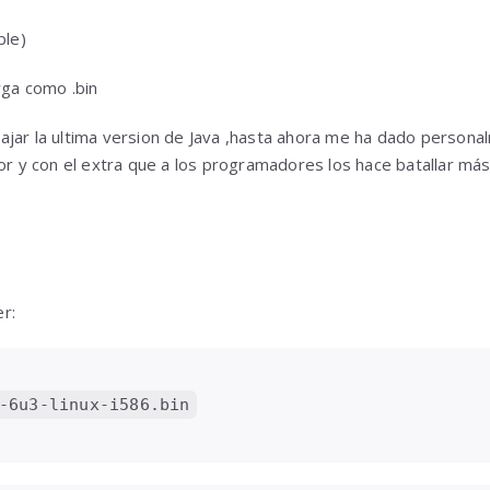
ble)
rga como .bin
ajar la ultima version de Java ,hasta ahora me ha dado person
dor y con el extra que a los programadores los hace batallar má
r:
-6u3-linux-i586.bin