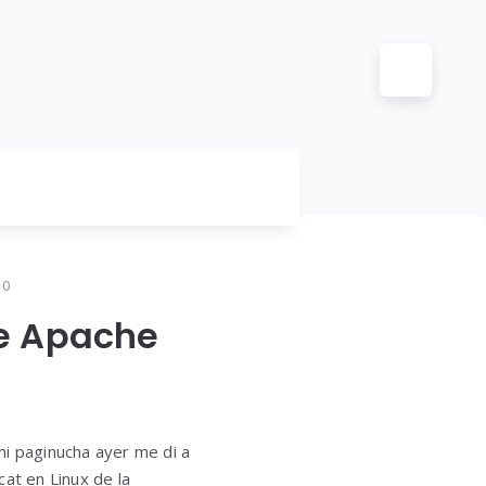
10
de Apache
mi paginucha ayer me di a
at en Linux de la