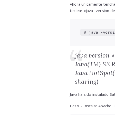
Ahora unicamente tendran
teclear «java -version d
 # java -versi
java version 
Java(TM) SE R
Java HotSpot(
sharing)
Java ha sido instalado S
Paso 2 Instalar Apache 