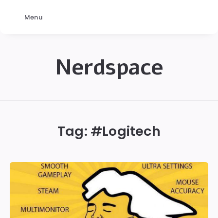
Menu
Nerdspace
NerdSpace
Tag: #
Logitech