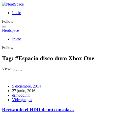
Inicio
Follow:
Nerdspace
NerdSpace
Inicio
Follow:
Tag: #
Espacio disco duro Xbox One
View:
5 diciembre, 2014
27 junio, 2016
drmodding
Videojuegos
Revisando el HDD de mi consola…