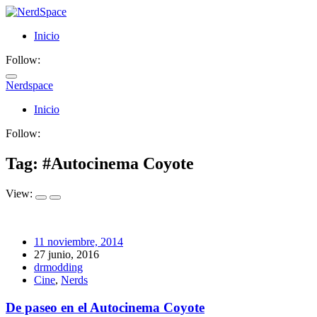
Inicio
Follow:
Nerdspace
NerdSpace
Inicio
Follow:
Tag: #
Autocinema Coyote
View:
11 noviembre, 2014
27 junio, 2016
drmodding
Cine
,
Nerds
De paseo en el Autocinema Coyote