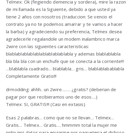
Telmex: Ok (fingiendo demencia y sordera), mire la razon
de mi llamada es la Siguiente, debido a que usted ya
tiene 2 años con nosotros (traduccion: Se vencio el
contrato ya no te podemos amarrar y te vamos a hacer
la barba) y agradeciendo su preferencia, Telmex desea
agradecerle regalandole un modem inalambrico marca
2wire con las siguientes caracteristicas:
blablablablablablablablablablabla y ademas blablablabla
bla bla bla con un enchufe que se conecta a la corriente!!!
…blablabla cuadrado… blablabla… gris… blablablabablabla
Completamente Gratis!!!
drmodding: ahhh.. un 2wire…….. ¿gratis? (deberian de
pagar por que recibieramos uno de esos….)
Telmex: SI, GRATIS!!! (Casi en extasis)
Esas 2 palabras… como que no se llevan… Telmex…
Gratis… Telmex… Gratis…. hmmmm total la mujer me
pidio mis datos para enviarme por paqueteria el dichoso