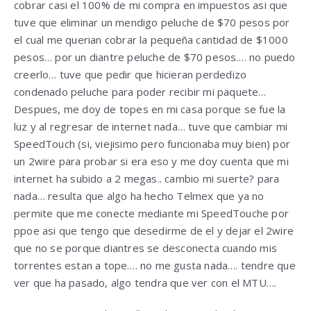
cobrar casi el 100% de mi compra en impuestos asi que
tuve que eliminar un mendigo peluche de $70 pesos por
el cual me querian cobrar la pequeña cantidad de $1000
pesos… por un diantre peluche de $70 pesos…. no puedo
creerlo… tuve que pedir que hicieran perdedizo
condenado peluche para poder recibir mi paquete…
Despues, me doy de topes en mi casa porque se fue la
luz y al regresar de internet nada… tuve que cambiar mi
SpeedTouch (si, viejisimo pero funcionaba muy bien) por
un 2wire para probar si era eso y me doy cuenta que mi
internet ha subido a 2 megas.. cambio mi suerte? para
nada… resulta que algo ha hecho Telmex que ya no
permite que me conecte mediante mi SpeedTouche por
ppoe asi que tengo que desedirme de el y dejar el 2wire
que no se porque diantres se desconecta cuando mis
torrentes estan a tope…. no me gusta nada…. tendre que
ver que ha pasado, algo tendra que ver con el MTU….