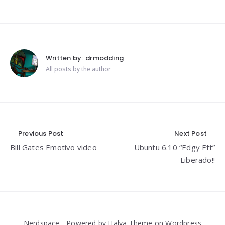
Written by:
drmodding
All posts by the author
Navegación
Previous Post
Next Post
Bill Gates Emotivo video
Ubuntu 6.10 “Edgy Eft”
de
Liberado!!
entradas
Nerdspace - Powered by Halva Theme on Wordpress